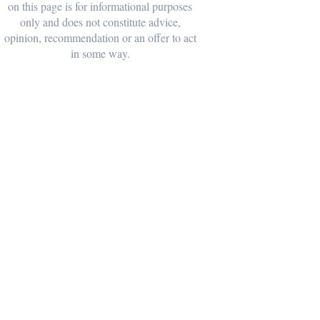
on this page is for informational purposes
only and does not constitute advice,
opinion, recommendation or an offer to act
in some way.
Contact Us
Minster & Kohavi
Certified Public Accountants
Telephone
:
Israel
03-773-9773
U.S.
212-444-1393
Fax
:
Israel
03-761-7008